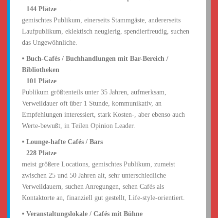
•
144 Plätze
gemischtes Publikum, einerseits Stammgäste, andererseits
Laufpublikum, eklektisch neugierig, spendierfreudig, suchen
das Ungewöhnliche.
• Buch-Cafés / Buchhandlungen mit Bar-Bereich /
Bibliotheken
•
101 Plätze
Publikum größtenteils unter 35 Jahren, aufmerksam,
Verweildauer oft über 1 Stunde, kommunikativ, an
Empfehlungen interessiert, stark Kosten-, aber ebenso auch
Werte-bewußt, in Teilen Opinion Leader.
• Lounge-hafte Cafés / Bars
•
228 Plätze
meist größere Locations, gemischtes Publikum, zumeist
zwischen 25 und 50 Jahren alt, sehr unterschiedliche
Verweildauern, suchen Anregungen, sehen Cafés als
Kontaktorte an, finanziell gut gestellt, Life-style-orientiert.
• Veranstaltungslokale / Cafés mit Bühne