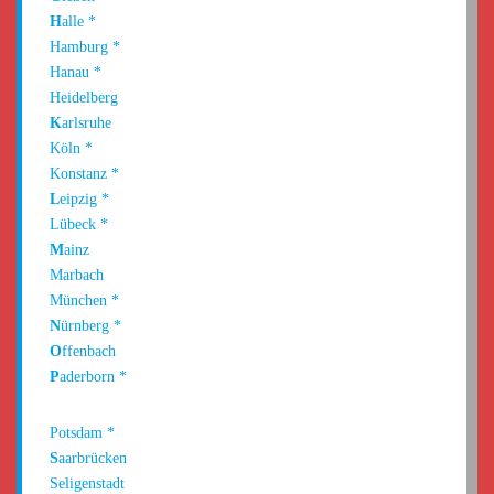
H
alle
*
Hamburg
*
Hanau
*
Heidelberg
K
arlsruhe
Köln
*
Konstanz
*
L
eipzig
*
Lübeck
*
M
ainz
Marbach
München
*
N
ürnberg
*
O
ffenbach
P
aderborn
*
Potsdam
*
S
aarbrücken
Seligenstadt