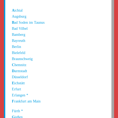
A
ichtal
Augsburg
B
ad Soden im Taunus
Bad Vilbel
Bamberg
Bayreuth
Berlin
Bielefeld
Braunschweig
C
hemnitz
D
armstadt
Düsseldorf
E
ichstätt
Erfurt
Erlangen
*
F
rankfurt am Main
Fürth
*
G
ießen