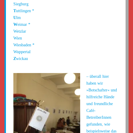
Siegburg
T
uttlingen
*
U
lm
W
eimar
*
Wetzlar
Wien
Wiesbaden
*
Wuppertal
Z
wickau
– überall hier
haben wir
»Botschafter« und
hilfreiche Hände
und freundliche
Café-
BetreiberInnen
gefunden, wie
beispielsweise das