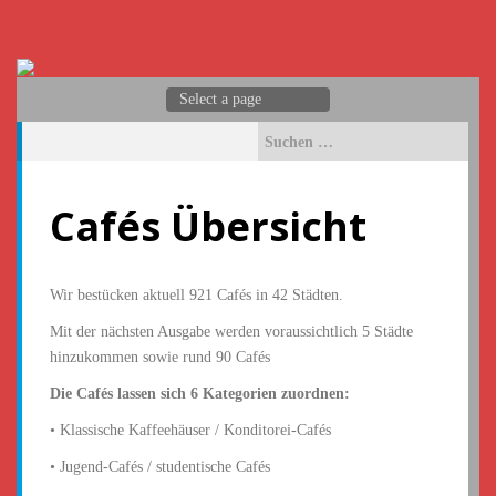
S
k
i
p
t
o
S
c
u
o
c
n
h
Cafés Übersicht
t
e
e
n
n
a
t
c
Wir bestücken aktuell 921 Cafés in 42 Städten.
h
Mit der nächsten Ausgabe werden voraussichtlich 5 Städte
:
hinzukommen sowie rund 90 Cafés
Die Cafés lassen sich 6 Kategorien zuordnen:
• Klassische Kaffeehäuser / Konditorei-Cafés
• Jugend-Cafés / studentische Cafés